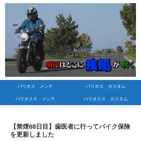
バリオス メンテ
バリオス カスタム
バリオスⅡ メンテ
バリオスⅡ カスタム
【禁煙68日目】歯医者に行ってバイク保険
を更新しました