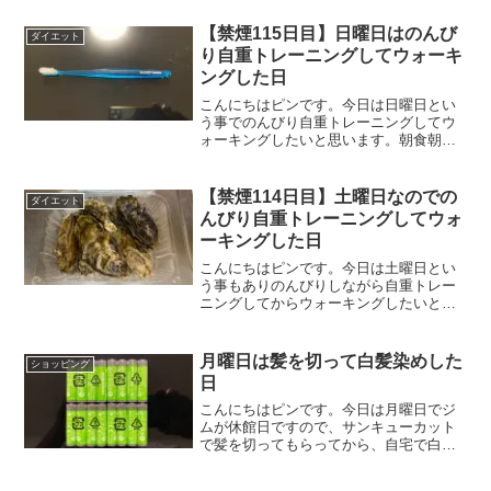
【禁煙115日目】日曜日はのんび
ダイエット
り自重トレーニングしてウォーキ
ングした日
こんにちはピンです。今日は日曜日とい
う事でのんびり自重トレーニングしてウ
ォーキングしたいと思います。朝食朝食
はいつも通りです。たまにはブランフレ
ーク以外の物が食べたくなります。昼食
昼食はリンゴヨーグルトパンケーキにし
【禁煙114日目】土曜日なのでの
ダイエット
ました。サンスター GU...
んびり自重トレーニングしてウォ
ーキングした日
こんにちはピンです。今日は土曜日とい
う事もありのんびりしながら自重トレー
ニングしてからウォーキングしたいと思
います。
月曜日は髪を切って白髪染めした
ショッピング
日
こんにちはピンです。今日は月曜日でジ
ムが休館日ですので、サンキューカット
で髪を切ってもらってから、自宅で白髪
染めしたいと思います。