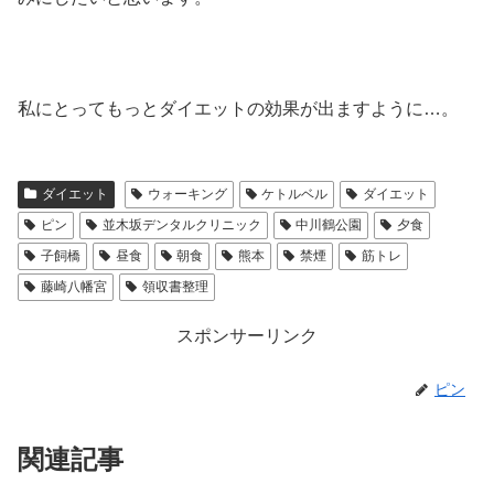
私にとってもっとダイエットの効果が出ますように…。
ダイエット
ウォーキング
ケトルベル
ダイエット
ピン
並木坂デンタルクリニック
中川鶴公園
夕食
子飼橋
昼食
朝食
熊本
禁煙
筋トレ
藤崎八幡宮
領収書整理
スポンサーリンク
ピン
関連記事