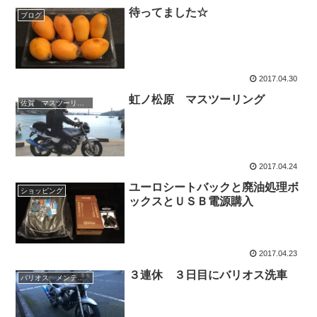
待ってました☆
ブログ
2017.04.30
虹ノ松原 マスツーリング
佐賀 マスツーリング
2017.04.24
ユーロシートバックと廃油処理ボ
ショッピング
ックスとＵＳＢ電源購入
2017.04.23
３連休 ３日目にバリオス洗車
バリオス メンテナンス