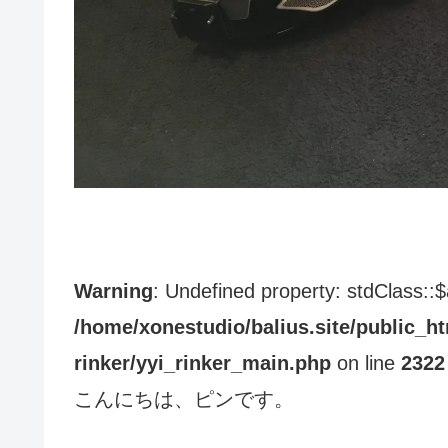
Warning
: Undefined property: stdClass::
/home/xonestudio/balius.site/public_ht
rinker/yyi_rinker_main.php
on line
2322
こんにちは、ピンです。