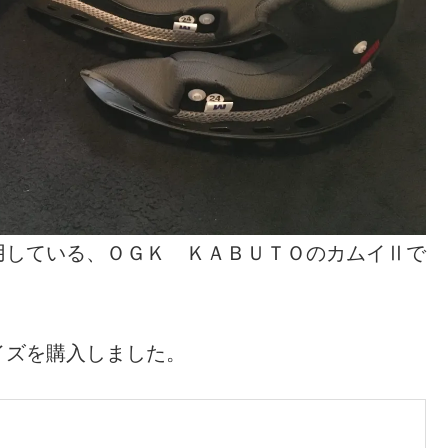
用している、ＯＧＫ ＫＡＢＵＴＯのカムイⅡで
イズを購入しました。