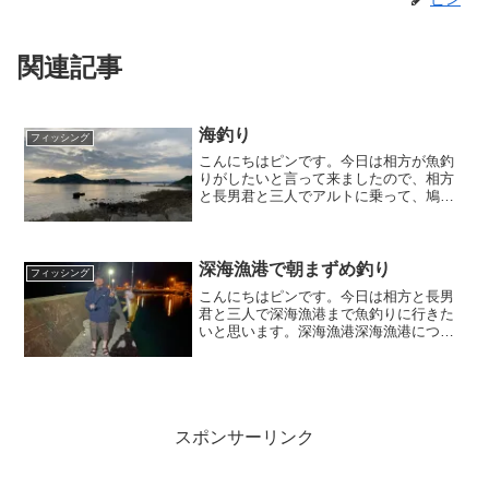
関連記事
海釣り
フィッシング
こんにちはピンです。今日は相方が魚釣
りがしたいと言って来ましたので、相方
と長男君と三人でアルトに乗って、鳩の
釜漁港でお手軽に釣りしたいと思いま
す。
深海漁港で朝まずめ釣り
フィッシング
こんにちはピンです。今日は相方と長男
君と三人で深海漁港まで魚釣りに行きた
いと思います。深海漁港深海漁港につい
て１時間ぐらいで長男君がガラカブ（カ
サゴ）を釣り上げました。そこそこ良い
形です。それから何匹も長男くんが釣り
上げて２５cmのガラカブ...
スポンサーリンク