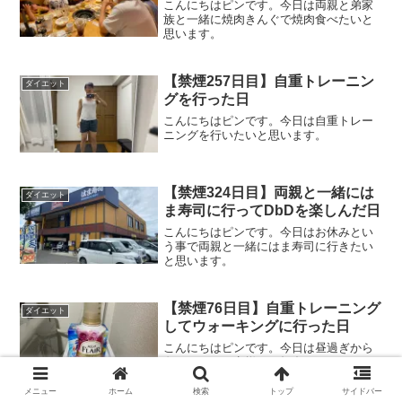
こんにちはピンです。今日は両親と弟家
族と一緒に焼肉きんぐで焼肉食べたいと
思います。
【禁煙257日目】自重トレーニン
ダイエット
グを行った日
こんにちはピンです。今日は自重トレー
ニングを行いたいと思います。
【禁煙324日目】両親と一緒には
ダイエット
ま寿司に行ってDbDを楽しんだ日
こんにちはピンです。今日はお休みとい
う事で両親と一緒にはま寿司に行きたい
と思います。
【禁煙76日目】自重トレーニング
ダイエット
してウォーキングに行った日
こんにちはピンです。今日は昼過ぎから
久しぶりにお客様とお打合せがあります
ので、お打合せが終わってから自重トレ
ーニングしてウォーキングしたいと思い
メニュー
ホーム
検索
トップ
サイドバー