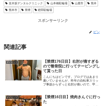
並木坂デンタルクリニック
山本橋駐輪場
山鹿市
熊本
熊本市
禁煙
鐙田駐輪場
スポンサーリンク
ピン
関連記事
【禁煙176日目】右肘が痛すぎる
ダイエット
ので整骨院に行ってテーピングし
て貰った日
こんにちはピンです。ブログではあまり
書いていませんが、昨年の自転車スリッ
プ事故からずっと右肘が痛いので、甲斐
整骨院 新屋敷院に行って施術を受けたい
と思います。
【禁煙16日目】焼肉きんぐに行っ
ダイエット
た