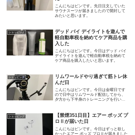
こんにちはピンです。先日注文していた
サウナスーツが届きましたので開封して
みたいと思います。
デッド バイ デイライトを遊んで
ショッピング
軽自動車税を納めてケア商品を購
入した
こんにちはピンです。今日はデッド バイ
デイライトを遊んで軽自動車税を納めて
ケア商品を購入したいと思います。
リムワールドやり過ぎて筋トレ休
ショッピング
んだ日
こんにちはピンです。今日は金曜日です
ので日中はリムワールド配信してから、
夕方から下半身のトレーニングを行いた
いと思います。
【禁煙351日目】エアー ポッズ プ
ショッピング
ロⅡが届いた日
こんにちはピンです。今日はずっと欲し
かったエアー ポッズ プロⅡが届きました