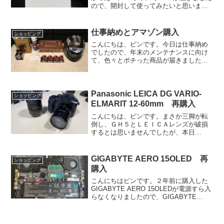
ので、開封して使ってみたいと思いま
す。
仕事納めとアマゾン購入
ショッピング
こんにちは、ピンです。今日は仕事納め
でしたので、年末のメンテナンスに向け
て、色々とポチった商品が届きました。
最後にあとがきもありますので、宜しけ
れば最後までご覧ください。
Panasonic LEICA DG VARIO-
ショッピング
ELMARIT 12-60mm 再購入
こんにちは、ピンです。まさか三脚が転
倒し、ＧＨ５とＬＥＩＣＡレンズが破損
するとは思いませんでしたが、本日
Panasonic LEICA DG VARIO-ELMARIT
12-60mmを再購入しましたので、ブログ
に残しておきます。
GIGABYTE AERO 15OLED 再
ショッピング
購入
こんにちはピンです。２年前に購入した
GIGABYTE AERO 15OLEDが電源すら入
らなくなりましたので、GIGABYTE
AERO 15OLEDを再購入しました。