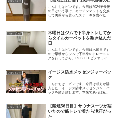
【禁煙152日目】2024年最後の日
ショッピング
こんにちはピンです。今日は2024年最後
の日という事で、キッチンマットを交換
して両親から貰ったステーキを食べたい
と思います。
木曜日はジムで下半身トレしてか
ショッピング
らタイルカーペットを敷き込んだ
日
こんにちはピンです。今日は木曜日です
ので早朝からジムで下半身のトレーニン
グを行ってから、RGB LEDビデオライト
のレビュー動画を撮影して、タイルカー
ペットを敷き込みたいと思います。
イージス防水メッセンジャーバッ
ショッピング
ク
こんにちは、ピンです。今日は相方が購
入した、イージス防水メッセンジャーバ
ックを紹介致します。本来であれば私が
購入したかったのですが、ワークマンｐ
ｌｕｓにイージス防水メッセンジャーバ
ックが一つしかありませんでしたので、
【禁煙56日目】サウナスーツが届
ショッピング
相方に購入を譲った次第です。
いたので筋トレで着たら滝汗だっ
た