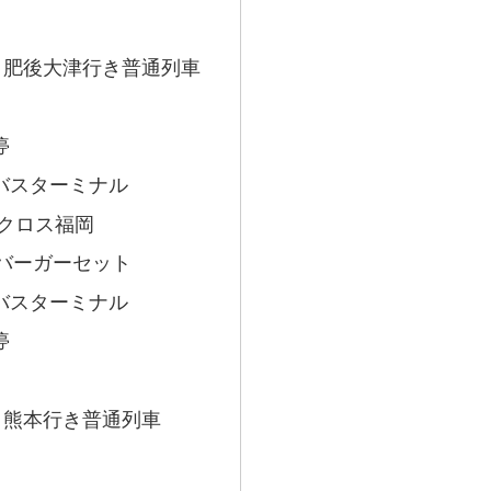
線 肥後大津行き普通列車
停
バスターミナル
アクロス福岡
バーガーセット
バスターミナル
停
線 熊本行き普通列車