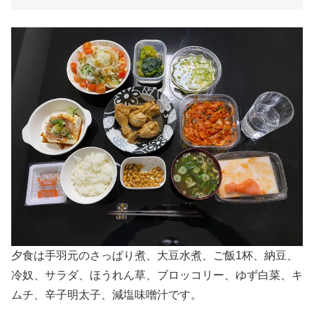
夕食は手羽元のさっぱり煮、大豆水煮、ご飯1杯、納豆、
冷奴、サラダ、ほうれん草、ブロッコリー、ゆず白菜、キ
ムチ、辛子明太子、減塩味噌汁です。