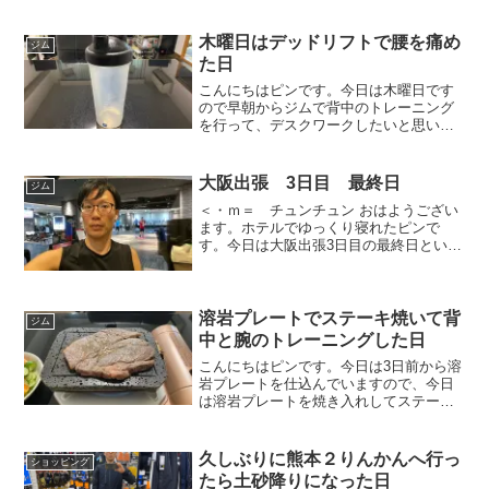
ニングしてから6件の遠隔対応したいと思
います。
木曜日はデッドリフトで腰を痛め
ジム
た日
こんにちはピンです。今日は木曜日です
ので早朝からジムで背中のトレーニング
を行って、デスクワークしたいと思いま
す。
大阪出張 3日目 最終日
ジム
＜・ｍ＝ チュンチュン おはようござい
ます。ホテルでゆっくり寝れたピンで
す。今日は大阪出張3日目の最終日という
事で、午前中はデスクワークして、午後
から会場下見を対応してから、ルネサン
ス梅田でデスクワークしてから引くトレ
ーニングを行って、ユタカライナーに乗
溶岩プレートでステーキ焼いて背
ジム
車したいと思います。
中と腕のトレーニングした日
こんにちはピンです。今日は3日前から溶
岩プレートを仕込んでいますので、今日
は溶岩プレートを焼き入れしてステーキ
を焼きたいと思います。
久しぶりに熊本２りんかんへ行っ
ショッピング
たら土砂降りになった日