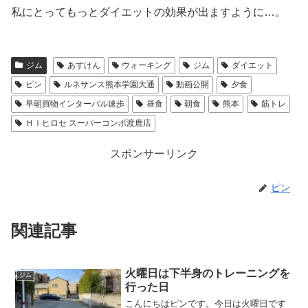
私にとってもっとダイエットの効果が出ますように…。
ジム
あすけん
ウォーキング
ジム
ダイエット
ピン
ルネサンス熊本学園大通
動画公開
夕食
早朝買物インターバル速歩
昼食
朝食
熊本
筋トレ
ＨＩヒロセ スーパーコンボ渡鹿店
スポンサーリンク
ピン
関連記事
火曜日は下半身のトレーニングを
ジム
行った日
こんにちはピンです。今日は火曜日です