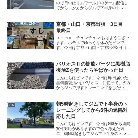
ので日中はリムワールドのゲーム配信し
てから、夕方からジムで下半身のトレー
ニングを行いたいと思います。
京都・山口・京都出張 3日目
ジム
最終日
＜・ｍ＝ チュンチュン おはようござい
ます。ホテルでゆっくり休めたピンで
す。今日は京都・山口・京都出張3日目の
リハ日という事で、リハーサル対応して
から熊本へ帰りたいと思います。
バリオスⅡの樹脂パーツに黒樹脂
ジム
復活Zを使ったらやばかった日
こんにちはピンです。今日は昨日届いた
黒樹脂復活ZをバリオスⅡに使って、夕方
からジムで押すトレーニングをしたいと
思います。
朝5時起きしてジムで下半身のト
ジム
レーニングしてから6件の遠隔対
応した日
こんにちはピンです。今日は8時から遠隔
案件対応がありますので色々考えた結
果、朝5時起きしてジムで下半身のトレー