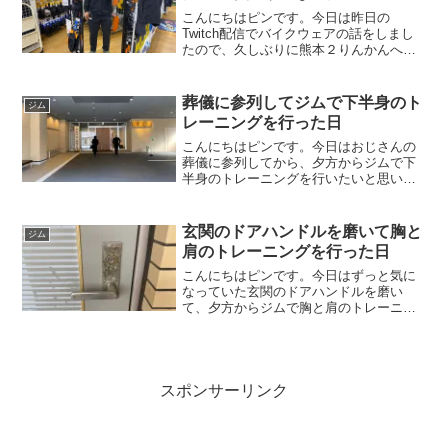
こんにちはピンです。今日は昨日の
Twitch配信でバイクウェアの話をしまし
たので、久しぶりに熊本２りんかんへ行
って、メッシュジャケットを物色したい
と思います。
葬儀に参列してジムで下半身のト
ジム
レーニングを行った日
こんにちはピンです。今日はおじさんの
葬儀に参列してから、夕方からジムで下
半身のトレーニングを行いたいと思いま
す。
玄関のドアハンドルを磨いて胸と
ジム
肩のトレーニングを行った日
こんにちはピンです。今日はずっと気に
なっていた玄関のドアハンドルを磨い
て、夕方からジムで胸と肩のトレーニン
グを行いたいと思います。
スポンサーリンク