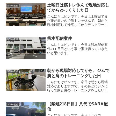
土曜日は筋トレ休んで現地対応し
SARA配信
てからゆっくりした日
こんにちはピンです。今日は土曜日でま
だ腰が痛いので筋トレを休んで、朝から
現地対応して帰宅してからデスクワーク
したいと思います。
熊本配信案件
SARA配信
こんにちはピンです。今日は熊本配信案
件の１日目という事で張り切っていきた
いと思います。
朝から現場対応してから、ジムで
SARA配信
胸と肩のトレーニングした日
こんにちはピンです。今日は朝から現場
対応がありますので、そのあとにジムに
行って胸と肩のトレーニングをしたいと
思います。
【禁煙218日目】八代でSARA配
SARA配信
信
こんにちはピンです。今日は八代で