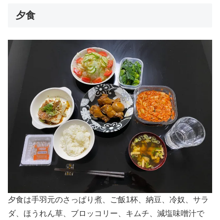
夕食
夕食は手羽元のさっぱり煮、ご飯1杯、納豆、冷奴、サラ
ダ、ほうれん草、ブロッコリー、キムチ、減塩味噌汁で