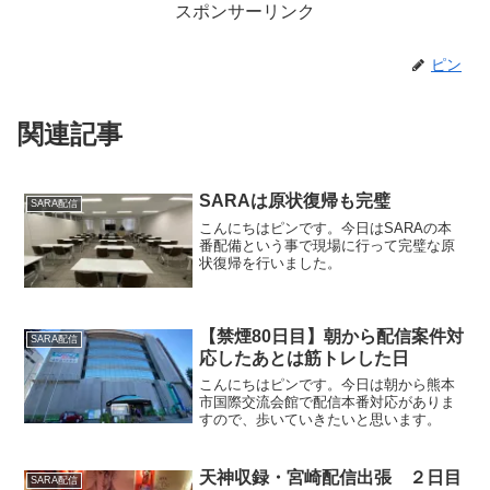
スポンサーリンク
ピン
関連記事
SARAは原状復帰も完璧
SARA配信
こんにちはピンです。今日はSARAの本
番配備という事で現場に行って完璧な原
状復帰を行いました。
【禁煙80日目】朝から配信案件対
SARA配信
応したあとは筋トレした日
こんにちはピンです。今日は朝から熊本
市国際交流会館で配信本番対応がありま
すので、歩いていきたいと思います。
天神収録・宮崎配信出張 ２日目
SARA配信