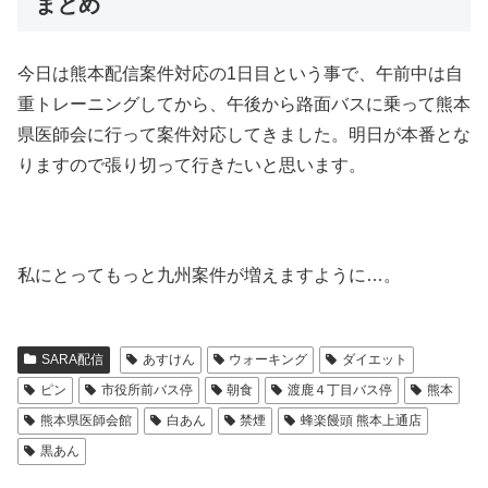
まとめ
今日は熊本配信案件対応の1日目という事で、午前中は自
重トレーニングしてから、午後から路面バスに乗って熊本
県医師会に行って案件対応してきました。明日が本番とな
りますので張り切って行きたいと思います。
私にとってもっと九州案件が増えますように…。
SARA配信
あすけん
ウォーキング
ダイエット
ピン
市役所前バス停
朝食
渡鹿４丁目バス停
熊本
熊本県医師会館
白あん
禁煙
蜂楽饅頭 熊本上通店
黒あん