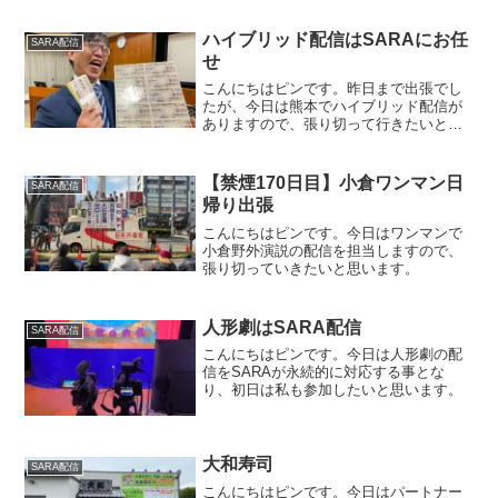
ハイブリッド配信はSARAにお任
SARA配信
せ
こんにちはピンです。昨日まで出張でし
たが、今日は熊本でハイブリッド配信が
ありますので、張り切って行きたいとい
思います。配信会場配信会場はこんな感
じでしたが、ケーブル長の関係で配信席
を一前の席に構えました。１０,１００万
【禁煙170日目】小倉ワンマン日
SARA配信
本番配信が無事に終わっ...
帰り出張
こんにちはピンです。今日はワンマンで
小倉野外演説の配信を担当しますので、
張り切っていきたいと思います。
人形劇はSARA配信
SARA配信
こんにちはピンです。今日は人形劇の配
信をSARAが永続的に対応する事とな
り、初日は私も参加したいと思います。
大和寿司
SARA配信
こんにちはピンです。今日はパートナー