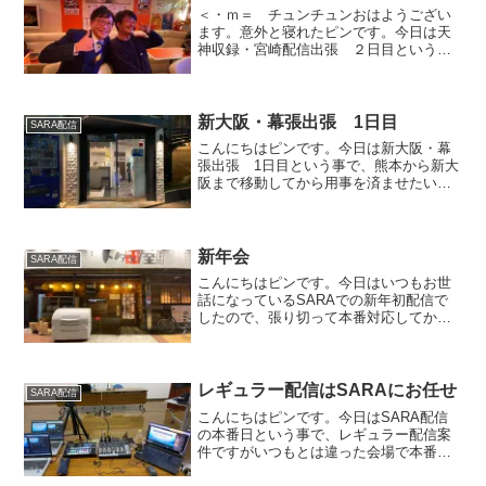
＜・ｍ＝ チュンチュンおはようござい
ます。意外と寝れたピンです。今日は天
神収録・宮崎配信出張 ２日目という事
で宮崎の会場で機材設置やテクニカルリ
ハーサル対応してから宮崎でコミュニケ
ーションを図りたいと思います。三角茶
屋 豊吉うどん JR宮崎...
新大阪・幕張出張 1日目
SARA配信
こんにちはピンです。今日は新大阪・幕
張出張 1日目という事で、熊本から新大
阪まで移動してから用事を済ませたいて
ホテルでゆっくりしたいと思います。
新年会
SARA配信
こんにちはピンです。今日はいつもお世
話になっているSARAでの新年初配信で
したので、張り切って本番対応してから
新年会という名の打ち上げをしてきまし
た。
レギュラー配信はSARAにお任せ
SARA配信
こんにちはピンです。今日はSARA配信
の本番日という事で、レギュラー配信案
件ですがいつもとは違った会場で本番配
信していきたいと思います。