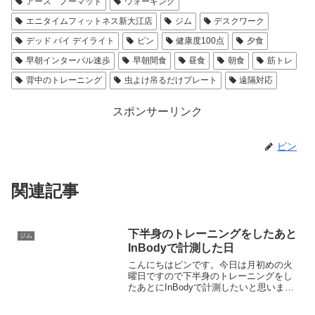
アース ノーマット
ウォーキング
エニタイムフィットネス新大江店
ジム
デスクワーク
デッド バイ デイライト
ピン
健康度100点
夕食
早朝インターバル速歩
早朝間食
昼食
朝食
筋トレ
背中のトレーニング
虫よけ吊るだけプレート
遠隔対応
スポンサーリンク
ピン
関連記事
下半身のトレーニングをしたあと
ジム
InBodyで計測した日
こんにちはピンです。今日は月初めの火
曜日ですので下半身のトレーニングをし
たあとにInBodyで計測したいと思いま
す。