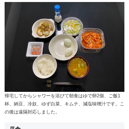
帰宅してからシャワーを浴びて朝食はゆで卵2個、ご飯1
杯、納豆、冷奴、ゆず白菜、キムチ、減塩味噌汁です。こ
の後は遠隔対応しました。