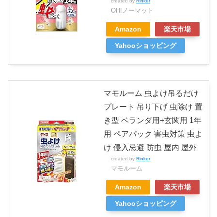
created by
Rinker
OH!ノーマット
Amazon
楽天市場
Yahooショッピング
マモルーム 虫よけ吊るだけ
プレート 吊り下げ 虫除け 置
き型 ベランダ用+玄関用 1年
用 ペアパック 害虫対策 虫よ
け 侵入忌避 防虫 屋内 屋外
created by
Rinker
マモルーム
Amazon
楽天市場
Yahooショッピング