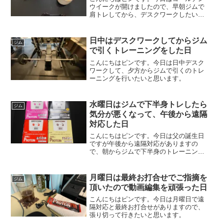
ウイークが開けましたので、早朝ジムで
肩トレしてから、デスクワークしたいと
思います。
日中はデスクワークしてからジム
ジム
で引くトレーニングをした日
こんにちはピンです。今日は日中デスク
ワークして、夕方からジムで引くのトレ
ーニングを行いたいと思います。
水曜日はジムで下半身トレしたら
ジム
気分が悪くなって、午後から遠隔
対応した日
こんにちはピンです。今日は父の誕生日
ですが午後から遠隔対応がありますの
で、朝からジムで下半身のトレーニング
を行いたいと思います。
月曜日は最終お打合せでご指摘を
ジム
頂いたので動画編集を頑張った日
こんにちはピンです。今日は月曜日で遠
隔対応と最終お打合せがありますので、
張り切って行きたいと思います。