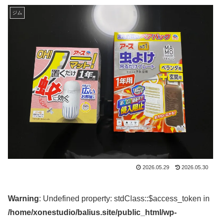
ジム
2026.05.29
2026.05.30
Warning
: Undefined property: stdClass::$access_token in
/home/xonestudio/balius.site/public_html/wp-