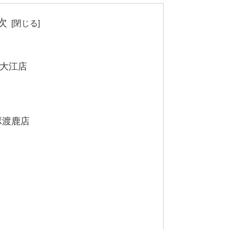
次
大江店
ボ渡鹿店