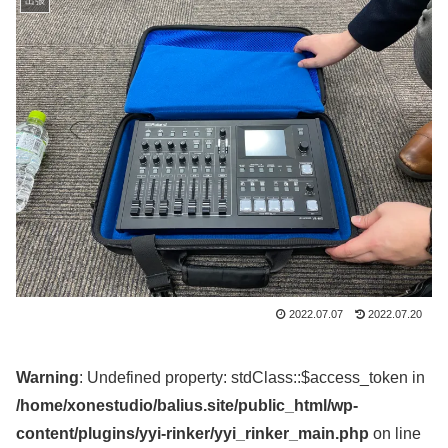
出張
2022.07.07
2022.07.20
Warning
: Undefined property: stdClass::$access_token in
/home/xonestudio/balius.site/public_html/wp-
content/plugins/yyi-rinker/yyi_rinker_main.php
on line