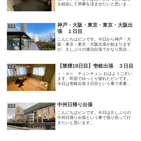
を経由して用事を済ませたいと思いま
す。
神戸・大阪・東京・東京・大阪出
出張
張 １日目
こんにちはピンです。今日から神戸・大
阪・東京・東京・大阪出張が始まります
が、久しぶりの連泊出張でかなり気合が
入っておりますので、気をつけて移動し
たいと思います。
【禁煙19日目】壱岐出張 ３日目
出張
＜・ｍ＝ チュンチュン おはようござい
ます。民宿でゆっくり寝れたピンです。
今日は壱岐出張３日目という事で本番配
信対応したいと思います。
中州日帰り出張
出張
こんにちはピンです。今日は久しぶりの
中州日帰り出張という事で張り切って行
きたいと思います。