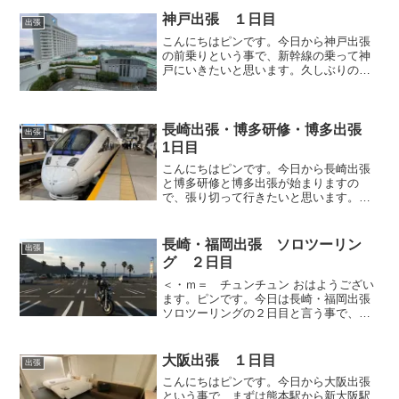
しみたいと思います。
神戸出張 １日目
出張
こんにちはピンです。今日から神戸出張
の前乗りという事で、新幹線の乗って神
戸にいきたいと思います。久しぶりの神
戸ですからちょっとだけリッチに過ごし
たいと思います。
長崎出張・博多研修・博多出張
出張
1日目
こんにちはピンです。今日から長崎出張
と博多研修と博多出張が始まりますの
で、張り切って行きたいと思います。ま
ずは長崎で案件対応してから博多で宿泊
したいと思います。
長崎・福岡出張 ソロツーリン
出張
グ ２日目
＜・ｍ＝ チュンチュン おはようござい
ます。ピンです。今日は長崎・福岡出張
ソロツーリングの２日目と言う事で、長
崎市内から福岡市内まで、安全運転で走
りたいと思います。しかもまさかの追加
荷物があり明日が、あまり気にしないで
大阪出張 １日目
出張
くだせえ！
こんにちはピンです。今日から大阪出張
という事で、まずは熊本駅から新大阪駅