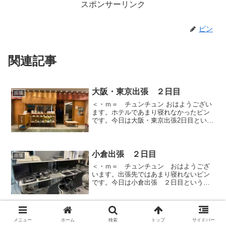
スポンサーリンク
ピン
関連記事
大阪・東京出張 ２日目
出張
＜・ｍ＝ チュンチュン おはようござい
ます。ホテルであまり寝れなかったピン
です。今日は大阪・東京出張2日目という
事で丸の内で本番対応してからホテルで
ゆっくりしたいと思います。
小倉出張 ２日目
出張
＜・ｍ＝ チュンチュン おはようござ
います。出張先ではあまり寝れないピン
です。今日は小倉出張 ２日目という事
で小倉で本番対応してからホテルでゆっ
くりしたいと思います。
大阪・金沢出張 ３日目
出張
メニュー
ホーム
検索
トップ
サイドバー