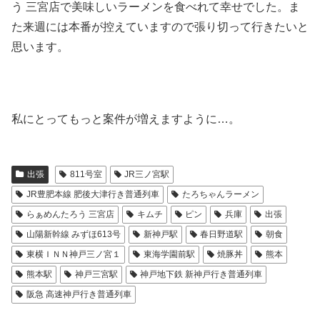
う 三宮店で美味しいラーメンを食べれて幸せでした。ま
た来週には本番が控えていますので張り切って行きたいと
思います。
私にとってもっと案件が増えますように…。
出張
811号室
JR三ノ宮駅
JR豊肥本線 肥後大津行き普通列車
たろちゃんラーメン
らぁめんたろう 三宮店
キムチ
ピン
兵庫
出張
山陽新幹線 みずほ613号
新神戸駅
春日野道駅
朝食
東横ＩＮＮ神戸三ノ宮１
東海学園前駅
焼豚丼
熊本
熊本駅
神戸三宮駅
神戸地下鉄 新神戸行き普通列車
阪急 高速神戸行き普通列車