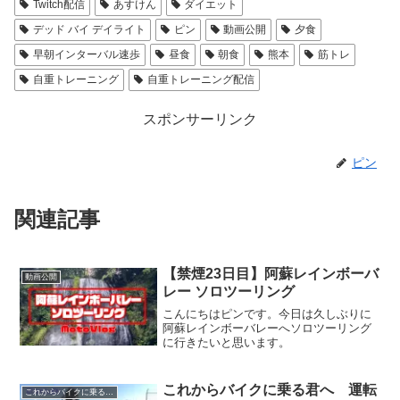
Twitch配信
あすけん
ダイエット
デッド バイ デイライト
ピン
動画公開
夕食
早朝インターバル速歩
昼食
朝食
熊本
筋トレ
自重トレーニング
自重トレーニング配信
スポンサーリンク
ピン
関連記事
【禁煙23日目】阿蘇レインボーバ
動画公開
レー ソロツーリング
こんにちはピンです。今日は久しぶりに
阿蘇レインボーバレーへソロツーリング
に行きたいと思います。
これからバイクに乗る君へ 運転
これからバイクに乗る君へ