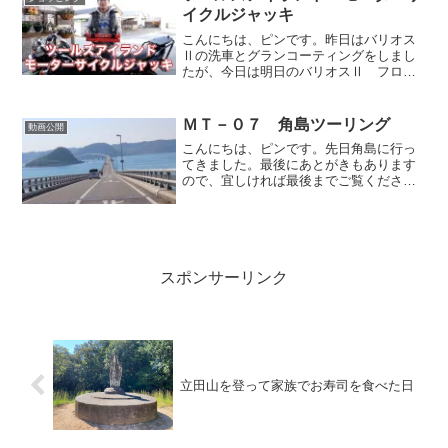
す。
イクルジャッキ
こんにちは、ピンです。昨日はバリオス
Ⅱの洗車とグランコーティングをしまし
たが、今日は明日のバリオスⅡ フロン
トフォーク オーバーホールの為に、バ
リオスⅡをツールズアイランドのモータ
ーサイクルジャッキでジャッキアップし
ＭＴ－０７ 角島ツーリング
動画公開
てみたいと思います。
こんにちは、ピンです。先日角島に行っ
てきました。最後にあとがきもあります
ので、宜しければ最後までご覧くださ
い。
スポンサーリンク
立田山を登って家族でお寿司を食べた日