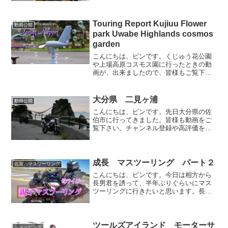
Touring Report Kujiuu Flower
動画公開
park Uwabe Highlands cosmos
garden
こんにちは、ピンです。くじゅう花公園
や上場高原コスモス園に行ったときの動
画が、出来ましたので、皆様もご覧下さ
い。宜しければ、高評価やチャンネル登
録もお願い致します。
大分県 二見ヶ浦
動画公開
こんにちは、ピンです。先日大分県の佐
伯市に行ってきました。皆様も動画をご
覧下さい。チャンネル登録や高評価を頂
けますと、今後の励みとなりますので、
宜しくお願い申し上げます。
成長 マスツーリング パート２
佐賀 マスツーリング
こんにちは、ピンです。今日は相方から
長男君を誘って、半年ぶりぐらいにマス
ツーリングに行きたいと思います。長男
君と一緒に走るのは去年の長門マスツー
リング以来ですから、もう一年間も一緒
に走っていない事になります。そんな長
男君の成長を見守るツーリングとなりま
ツールズアイランド モーターサ
ショッピング