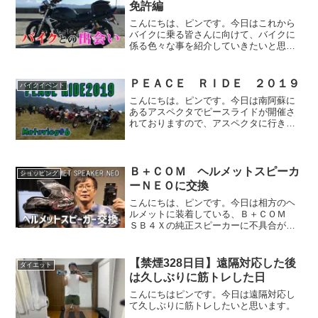
免許編
こんにちは、ピンです。今日はこれから
バイクに乗る皆さんに向けて、バイクに
係る色々な事を紹介していきたいと思い
ます。現在バイクに乗っている皆さん
も、初心を思い出してご覧下さい。まず
はバイク運転免許について解説していき
ＰＥＡＣＥ ＲＩＤＥ ２０１９
バイクイベント
ます。
こんにちは。ピンです。今日は南阿蘇に
あるアスペクタでピースライドが開催さ
れておりますので、アスペクタに行きた
いと思います。ピースライドは私が在職
中から行きたかったイベントですので心
が弾みます。
Ｂ＋ＣＯＭ ヘルメットスピーカ
ショッピング
ーＮＥＯに交換
こんにちは、ピンです。今日は相方のヘ
ルメットに装着している、Ｂ＋ＣＯＭ
ＳＢ４Ｘの純正スピーカーに不具合があ
るみたいですので、新たに購入したＢ＋
ＣＯＭヘルメットスピーカーＮＥＯに交
換したいと思います。
【禁煙328日目】遠隔対応した後
ダイエット
は久しぶりに筋トレした日
こんにちはピンです。今日は遠隔対応し
て久しぶりに筋トレしたいと思います。