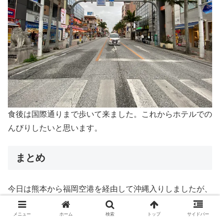
食後は国際通りまで歩いて来ました。これからホテルでの
んびりしたいと思います。
まとめ
今日は熊本から福岡空港を経由して沖縄入りしましたが、
久しぶりの沖縄の風が気持ち良かったです。明日は朝から
メニュー
ホーム
検索
トップ
サイドバー
会場下見をしてから斎場御嶽へ観光したいと思います。