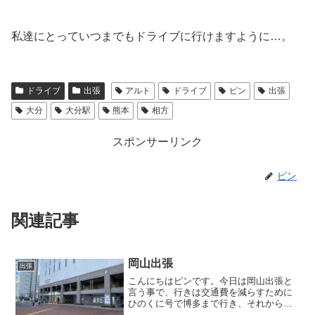
私達にとっていつまでもドライブに行けますように…。
ドライブ
出張
アルト
ドライブ
ピン
出張
大分
大分駅
熊本
相方
スポンサーリンク
ピン
関連記事
岡山出張
出張
こんにちはピンです。今日は岡山出張と
言う事で、行きは交通費を減らすために
ひのくに号で博多まで行き、それから山
陽新幹線で岡山まで行きたいと思いま