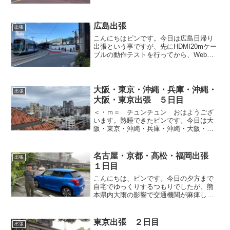
す。
広島出張
出張
こんにちはピンです。今日は広島日帰り
出張という事ですが、先にHDMI20mケー
ブルの動作テストを行ってから、Web会
議をしてから広島へ出張したいと思いま
す。
大阪・東京・沖縄・兵庫・沖縄・
出張
大阪・東京出張 ５日目
＜・ｍ＝ チュンチュン おはようござ
います。熟睡できたピンです。今日は大
阪・東京・沖縄・兵庫・沖縄・大阪・東
京出張 ５日目という事で、台風１０号
の影響で今回の出張スケジュールが大幅
に変更となり午前中からZoom研修があり
名古屋・京都・高松・福岡出張
出張
ますが張り切って参ります。
１日目
こんにちは、ピンです。今日の夕方まで
自宅でゆっくりするつもりでしたが、熊
本県内大雨の影響で交通機関が麻痺して
おりますので、前移動と言う事で新幹線
で名古屋入りしたいと思います。
東京出張 ２日目
出張