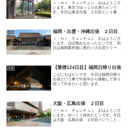
＜・ｍ＝ チュンチュン おはようござ
います。東京でゆっくり出来たピンで
す。今日は東京出張 ２日目という事
で、本社で用事を済ませてから成田へ移
動しホテルでゆっくりしたいと思いま
す。
福岡・出雲・沖縄出張 ２日目
出張
＜・ｍ＝ チュンチュン おはようござ
います、ほぼ寝れなかったピンです。初
日は福岡案件後に夜行バス出雲ドリーム
博多号で移動中ですので、夜行バスで朝
を迎える事となりました。夕方から用事
がありますがそれまでは出雲を観光した
いと思います。
【禁煙124日目】福岡日帰り出張
出張
こんにちはピンです。今日は福岡日帰り
出張という事で午前中から移動して張り
切って行きたいと思います。
大阪・広島出張 ２日目
出張
＜・ｍ＝ チュンチュン おはようござ
います。ゆっくり休めたピンです。今日
は大阪・広島出張 ２日目ということ
で、部屋替えがありますが、午後からリ
ハーサル対応してから明日の本番に備え