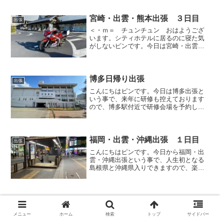
宮崎・出雲・熊本出張 ３日目
出張
＜・ｍ＝ チュンチュン おはようござ
います。シティホテルに居るのに寝た気
がしないピンです。今日は宮崎・出雲・
熊本出張 ３日目という事で宮崎から出
雲まで移動するという前代未聞の移動が
伴う出張スケジュールですが、張り切っ
て行きたいと思います。
博多日帰り出張
出張
こんにちはピンです。今日は博多出張と
いう事で、来年に研修も控えております
ので、博多駅付近で研修会場を予約して
から用事を済ませたいと思います。
福岡・出雲・沖縄出張 １日目
出張
こんにちはピンです。今日から福岡・出
雲・沖縄出張という事で、人生初となる
島根県と沖縄県入りできますので、楽し
みでしょうがありませんが、最終日まで
張り切っていきたいと思います。
大阪出張 １日目
出張
こんにちはピンです。今日から大阪出張
メニュー
ホーム
検索
トップ
サイドバー