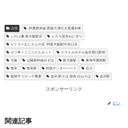
出張
JR豊肥本線 肥後大津行き普通列車
しのぶ庵 新大阪駅店
とろろ昆布おにぎり
りくろーおじさんの店 JR新大阪駅中央口店
カツ丼＋ミニうどんセット
スマイルホテル金沢西口駅前
大阪
山陽新幹線みずほ
新大阪駅
東海学園前駅
熊本
熊本駅
特急サンダーバード
石川
能登牛コロッケ蕎麦
金沢 駅そば 加賀 白山そば
金沢駅
スポンサーリンク
ピン
関連記事